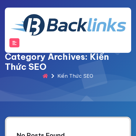
Skip
to
content
Category Archives: Kiến
Thức SEO
Kiến Thức SEO
No Posts Found